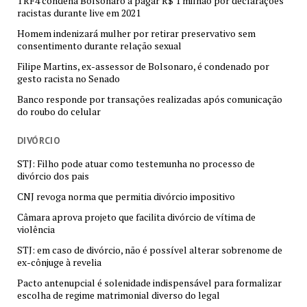
TRF4 condena Bolsonaro a pagar R$ 1 milhão por declarações
racistas durante live em 2021
Homem indenizará mulher por retirar preservativo sem
consentimento durante relação sexual
Filipe Martins, ex-assessor de Bolsonaro, é condenado por
gesto racista no Senado
Banco responde por transações realizadas após comunicação
do roubo do celular
DIVÓRCIO
STJ: Filho pode atuar como testemunha no processo de
divórcio dos pais
CNJ revoga norma que permitia divórcio impositivo
Câmara aprova projeto que facilita divórcio de vítima de
violência
STJ: em caso de divórcio, não é possível alterar sobrenome de
ex-cônjuge à revelia
Pacto antenupcial é solenidade indispensável para formalizar
escolha de regime matrimonial diverso do legal