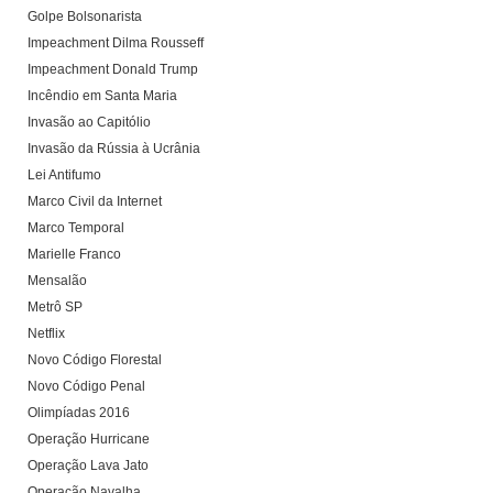
Golpe Bolsonarista
Impeachment Dilma Rousseff
Impeachment Donald Trump
Incêndio em Santa Maria
Invasão ao Capitólio
Invasão da Rússia à Ucrânia
Lei Antifumo
Marco Civil da Internet
Marco Temporal
Marielle Franco
Mensalão
Metrô SP
Netflix
Novo Código Florestal
Novo Código Penal
Olimpíadas 2016
Operação Hurricane
Operação Lava Jato
Operação Navalha