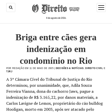
menu
de
abertur
8 de agosto de 2026
Briga entre cães gera
indenização em
condomínio no Rio
POR REDAÇÃO EM 11 DE MAIO DE 2005 |
DECISÕES & NOTÍCIAS
,
DIREITO CIVIL
E
TJRJ
A 3ª Câmara Cível do Tribunal de Justiça do Rio
determinou, por unanimidade, que, Adila Souza
Ferreira Vianna, dona do cachorro Jaws, pague a
indenização de R$ 3.165,22, por danos materiais, a
Carlos Lavigne de Lemos, proprietário do cão bulldog
Hooligan, morto em 2003, após ser atacado pelo