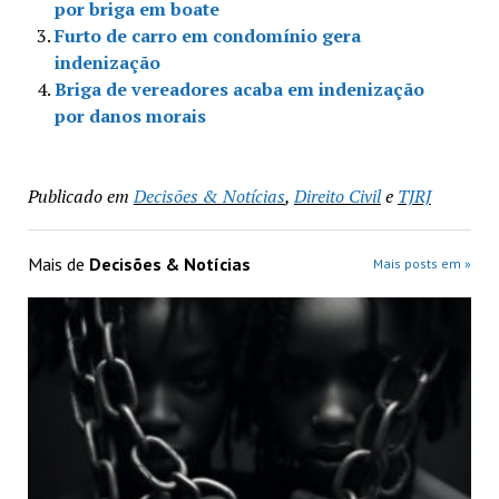
por briga em boate
Furto de carro em condomínio gera
indenização
Briga de vereadores acaba em indenização
por danos morais
Publicado em
Decisões & Notícias
,
Direito Civil
e
TJRJ
Mais de
Decisões & Notícias
Mais posts em »