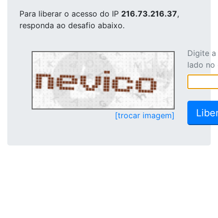
Para liberar o acesso
do IP
216.73.216.37
,
responda ao desafio abaixo.
Digite 
lado no
[trocar imagem]