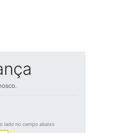
ança
nosco.
ao lado no campo abaixo