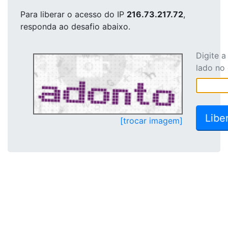
Para liberar o acesso
do IP
216.73.217.72
,
responda ao desafio abaixo.
Digite 
lado no
[trocar imagem]