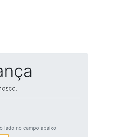
ança
nosco.
ao lado no campo abaixo