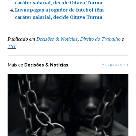
caráter salarial, decide Oitava Turma
Luvas pagas a jogador de futebol têm
caráter salarial, decide Oitava Turma
Publicado em
Decisões & Notícias
,
Direito do Trabalho
e
TST
Mais de
Decisões & Notícias
Mais posts em »