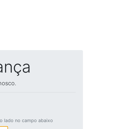
ança
nosco.
ao lado no campo abaixo