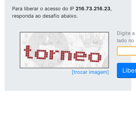
Para liberar o acesso
do IP
216.73.216.23
,
responda ao desafio abaixo.
Digite 
lado no
[trocar imagem]