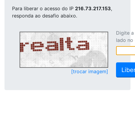
Para liberar o acesso
do IP
216.73.217.153
,
responda ao desafio abaixo.
Digite 
lado no
[trocar imagem]