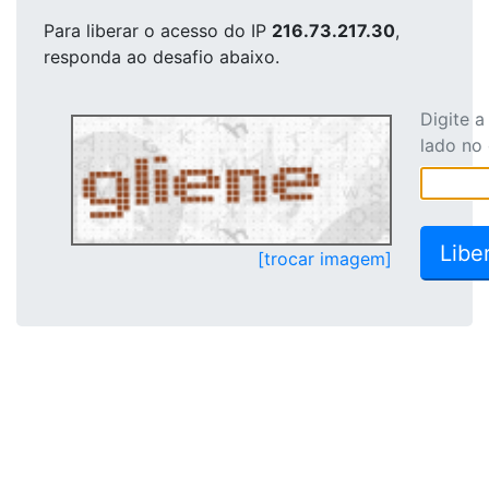
Para liberar o acesso
do IP
216.73.217.30
,
responda ao desafio abaixo.
Digite 
lado no
[trocar imagem]