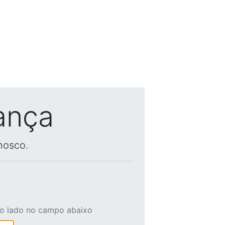
ança
nosco.
ao lado no campo abaixo