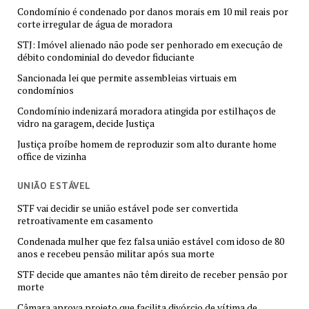
Condomínio é condenado por danos morais em 10 mil reais por
corte irregular de água de moradora
STJ: Imóvel alienado não pode ser penhorado em execução de
débito condominial do devedor fiduciante
Sancionada lei que permite assembleias virtuais em
condomínios
Condomínio indenizará moradora atingida por estilhaços de
vidro na garagem, decide Justiça
Justiça proíbe homem de reproduzir som alto durante home
office de vizinha
UNIÃO ESTÁVEL
STF vai decidir se união estável pode ser convertida
retroativamente em casamento
Condenada mulher que fez falsa união estável com idoso de 80
anos e recebeu pensão militar após sua morte
STF decide que amantes não têm direito de receber pensão por
morte
Câmara aprova projeto que facilita divórcio de vítima de