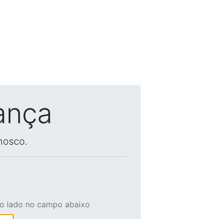
ança
nosco.
ao lado no campo abaixo