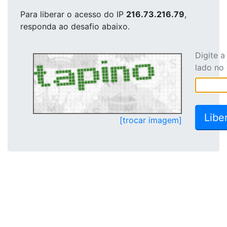
Para liberar o acesso
do IP
216.73.216.79
,
responda ao desafio abaixo.
Digite 
lado no
[trocar imagem]