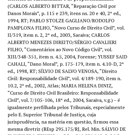
(CARLOS ALBERTO BITTAR, “Reparação Civil por
Danos Morais”, p. 115 e 239, itens ns. 20 e 40, 2ª ed.,
1994, RT; PABLO STOLZE GAGLIANO/RODOLFO
PAMPLONA FILHO, “Novo Curso de Direito Civil”, vol.
II/319, item n. 2, 2ª ed., 2003, Saraiva; CARLOS
ALBERTO MENEZES DIREITO/SÉRGIO CAVALIERI
FILHO, “Comentários ao Novo Código Civil”, vol.
XIII/348-351, item n. 4.5, 2004, Forense; YUSSEF SAID
CAHALI, “Dano Moral”, p. 175-179, item n. 4.10-D, 2ª
ed., 1998, RT; SÍLVIO DE SALVO VENOSA, “Direito
Civil: Responsabilidade Civil”, vol. 4/189-190, item n.
10.2, 2ª ed., 2002, Atlas; MARIA HELENA DINIZ,
“Curso de Direito Civil Brasileiro: Responsabilidade
Civil”, vol. 7/105-106, 18ª ed., 2004, Saraiva, v.g.) – é
igualmente perfilhada pelos Tribunais, especialmente
pelo E. Superior Tribunal de Justiça, cuja
jurisprudência, na matéria em questão, firmou essa
mesma diretriz (REsp 295.175/RJ, Rel. Min. SÁLVIO DE