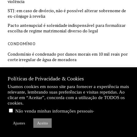
violência
STJ: em caso de divórcio, não é possível alterar sobrenome de
ex-cônjuge à revelia
Pacto antenupcial é solenidade indispensável para formalizar
escolha de regime matrimonial diverso do legal
CONDOMÍNIO
Condomínio é condenado por danos morais em 10 mil reais por
corte irregular de água de moradora
STJ: Imóvel alienado não pode ser penhorado em execução de
débito condominial do devedor fiduciante
Políticas de Privacidade & Cookies
Sancionada lei que permite assembleias virtuais em
Usamos cookies em nosso site para fornecer a experiência mais
condomínios
relevante, lembrando suas preferências e visitas repetidas. Ao
Condomínio indenizará moradora atingida por estilhaços de
clicar em “Aceitar”, concorda com a utilização de TODOS os
vidro na garagem, decide Justiça
cookies.
.
Não venda minhas informações pessoais
Justiça proíbe homem de reproduzir som alto durante home
office de vizinha
Ajustes
Aceito
UNIÃO ESTÁVEL