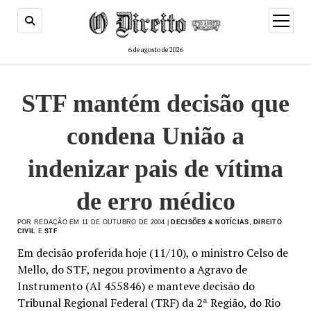
menu
de
abertur
6 de agosto de 2026
STF mantém decisão que
condena União a
indenizar pais de vítima
de erro médico
POR REDAÇÃO EM 11 DE OUTUBRO DE 2004 |
DECISÕES & NOTÍCIAS
,
DIREITO
CIVIL
E
STF
Em decisão proferida hoje (11/10), o ministro Celso de
Mello, do STF, negou provimento a Agravo de
Instrumento (AI 455846) e manteve decisão do
Tribunal Regional Federal (TRF) da 2ª Região, do Rio