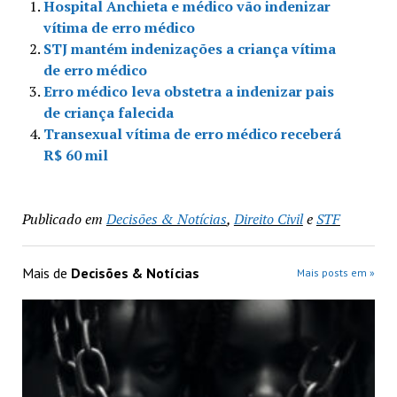
Hospital Anchieta e médico vão indenizar
vítima de erro médico
STJ mantém indenizações a criança vítima
de erro médico
Erro médico leva obstetra a indenizar pais
de criança falecida
Transexual vítima de erro médico receberá
R$ 60 mil
Publicado em
Decisões & Notícias
,
Direito Civil
e
STF
Mais de
Decisões & Notícias
Mais posts em »