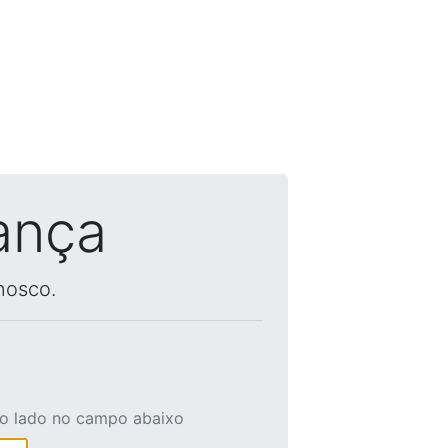
ança
nosco.
ao lado no campo abaixo