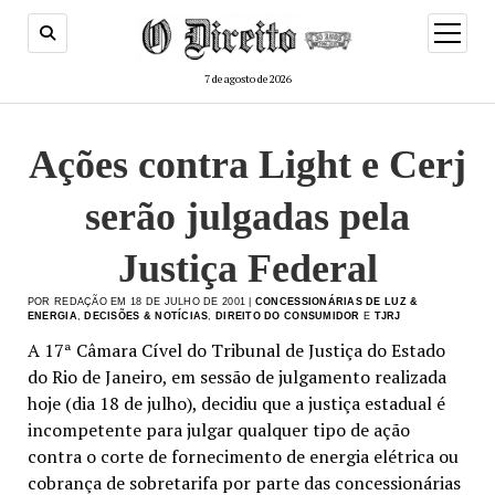
menu
de
abertur
7 de agosto de 2026
Ações contra Light e Cerj
serão julgadas pela
Justiça Federal
POR REDAÇÃO EM 18 DE JULHO DE 2001 |
CONCESSIONÁRIAS DE LUZ &
ENERGIA
,
DECISÕES & NOTÍCIAS
,
DIREITO DO CONSUMIDOR
E
TJRJ
A 17ª Câmara Cível do Tribunal de Justiça do Estado
do Rio de Janeiro, em sessão de julgamento realizada
hoje (dia 18 de julho), decidiu que a justiça estadual é
incompetente para julgar qualquer tipo de ação
contra o corte de fornecimento de energia elétrica ou
cobrança de sobretarifa por parte das concessionárias