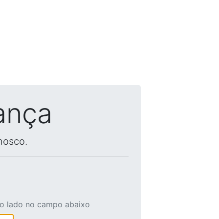
ança
nosco.
ao lado no campo abaixo