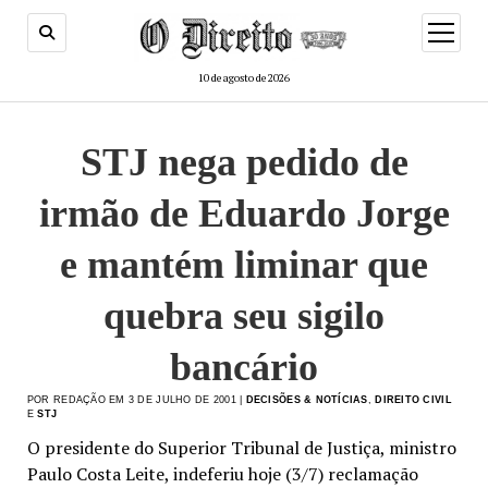
menu
de
abertur
10 de agosto de 2026
STJ nega pedido de
irmão de Eduardo Jorge
e mantém liminar que
quebra seu sigilo
bancário
POR REDAÇÃO EM 3 DE JULHO DE 2001 |
DECISÕES & NOTÍCIAS
,
DIREITO CIVIL
E
STJ
O presidente do Superior Tribunal de Justiça, ministro
Paulo Costa Leite, indeferiu hoje (3/7) reclamação